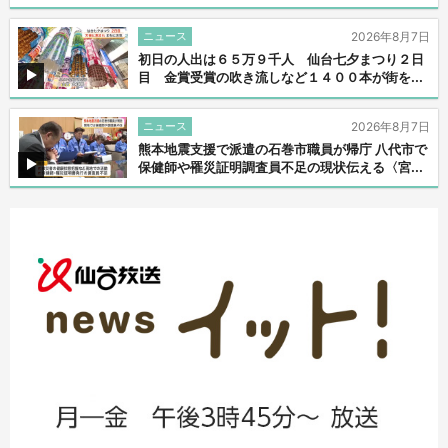
ニュース
2026年8月7日
初日の人出は６５万９千人 仙台七夕まつり２日
目 金賞受賞の吹き流しなど１４００本が街を...
ニュース
2026年8月7日
熊本地震支援で派遣の石巻市職員が帰庁 八代市で
保健師や罹災証明調査員不足の現状伝える〈宮...