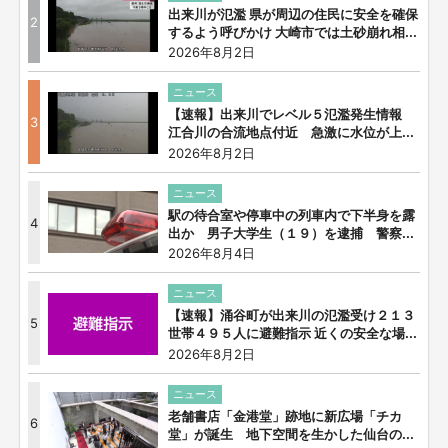
出来川が氾濫 県が周辺の住民に安全を確保
2
するよう呼びかけ 大崎市では土砂崩れ相...
2026年8月2日
ニュース
【速報】出来川でレベル５氾濫発生情報
3
江合川の合流地点付近 急激に水位が上...
2026年8月2日
ニュース
駅の待合室や停車中の列車内で下半身を露
4
出か 男子大学生（１９）を逮捕 警察...
2026年8月4日
ニュース
【速報】涌谷町が出来川の氾濫受け２１３
5
世帯４９５人に避難指示 近くの安全な場...
2026年8月2日
ニュース
老舗書店「金港堂」跡地に新広場「チカ
6
堂」が誕生 地下空間を生かした仙台の...