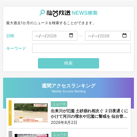
仙台放送NEWS検索
最大過去1か月のニュースを検索することができます。
日時
～
キーワード
検索
週間アクセスランキング
Weekly Access Ranking
ニュース
出来川が氾濫 土砂崩れ相次ぐ ２日夜遅くに
1
かけて河川の増水や氾濫に警戒を 仙台管...
2026年8月2日
ニュース