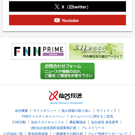
X（旧twitter）
Youtube
｜
｜
｜
｜
会社概要
サイトポリシー
個人情報の取り扱い
サイトマップ
｜
FNSチャリティキャンペーン
ホームページに関するご意見
｜
｜
｜
｜
CSR活動
仙台スカイキャンドル
番組審議会
仙台放送 放送基準
｜
(株)仙台放送国民保護業務計画
プレスリリース
｜
｜
｜
｜
公式SNS一覧
緊急地震速報
一般事業主行動計画
テレビ視聴データについて