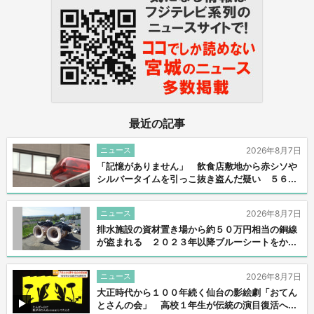
最近の記事
ニュース
2026年8月7日
「記憶がありません」 飲食店敷地から赤シソや
シルバータイムを引っこ抜き盗んだ疑い ５６...
ニュース
2026年8月7日
排水施設の資材置き場から約５０万円相当の銅線
が盗まれる ２０２３年以降ブルーシートをか...
ニュース
2026年8月7日
大正時代から１００年続く仙台の影絵劇「おてん
とさんの会」 高校１年生が伝統の演目復活へ...