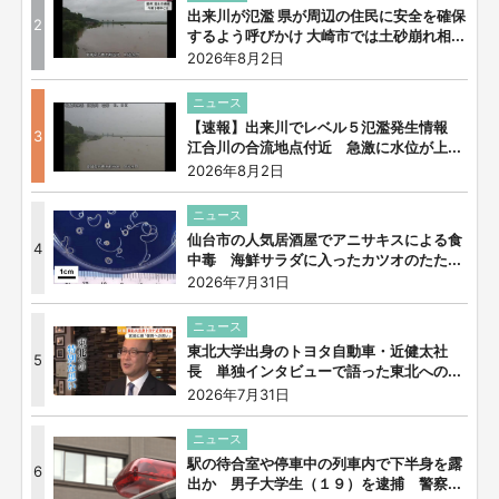
出来川が氾濫 県が周辺の住民に安全を確保
2
するよう呼びかけ 大崎市では土砂崩れ相...
2026年8月2日
ニュース
【速報】出来川でレベル５氾濫発生情報
3
江合川の合流地点付近 急激に水位が上...
2026年8月2日
ニュース
仙台市の人気居酒屋でアニサキスによる食
4
中毒 海鮮サラダに入ったカツオのたた...
2026年7月31日
ニュース
東北大学出身のトヨタ自動車・近健太社
5
長 単独インタビューで語った東北への...
2026年7月31日
ニュース
駅の待合室や停車中の列車内で下半身を露
6
出か 男子大学生（１９）を逮捕 警察...