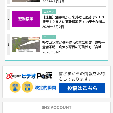
2026年8月4日
ニュース
【速報】涌谷町が出来川の氾濫受け２１３
7
世帯４９５人に避難指示 近くの安全な場...
2026年8月2日
ニュース
軽ワゴン車が信号待ちの車に衝突 運転手
8
意識不明 病気が原因の可能性も〈宮城...
2026年8月1日
SNS ACCOUNT