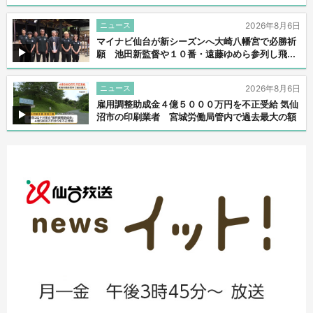
ニュース
2026年8月6日
マイナビ仙台が新シーズンへ大崎八幡宮で必勝祈
願 池田新監督や１０番・遠藤ゆめら参列し飛...
ニュース
2026年8月6日
雇用調整助成金４億５０００万円を不正受給 気仙
沼市の印刷業者 宮城労働局管内で過去最大の額