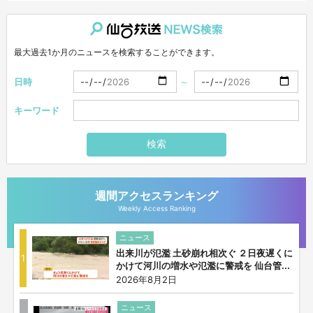
仙台放送NEWS検索
最大過去1か月のニュースを検索することができます。
日時
～
キーワード
検索
週間アクセスランキング
Weekly Access Ranking
ニュース
出来川が氾濫 土砂崩れ相次ぐ ２日夜遅くに
1
かけて河川の増水や氾濫に警戒を 仙台管...
2026年8月2日
ニュース