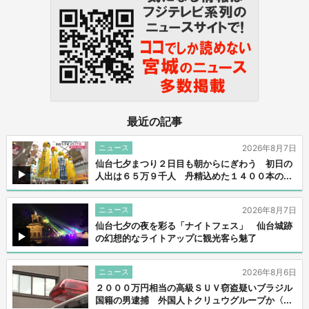
最近の記事
ニュース
2026年8月7日
仙台七夕まつり２日目も朝からにぎわう 初日の
人出は６５万９千人 丹精込めた１４００本の...
ニュース
2026年8月7日
仙台七夕の夜を彩る「ナイトフェス」 仙台城跡
の幻想的なライトアップに観光客ら魅了
ニュース
2026年8月6日
２０００万円相当の高級ＳＵＶ窃盗疑いブラジル
国籍の男逮捕 外国人トクリュウグループか〈...