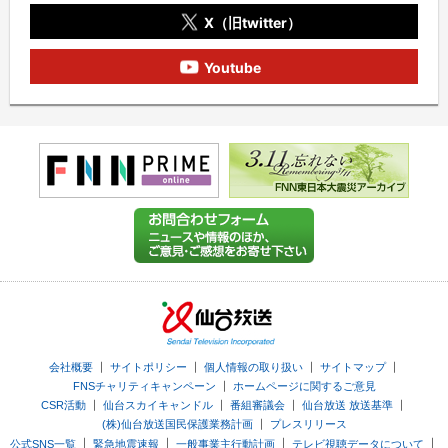
X（旧twitter）
Youtube
｜
｜
｜
｜
会社概要
サイトポリシー
個人情報の取り扱い
サイトマップ
｜
FNSチャリティキャンペーン
ホームページに関するご意見
｜
｜
｜
｜
CSR活動
仙台スカイキャンドル
番組審議会
仙台放送 放送基準
｜
(株)仙台放送国民保護業務計画
プレスリリース
｜
｜
｜
｜
公式SNS一覧
緊急地震速報
一般事業主行動計画
テレビ視聴データについて