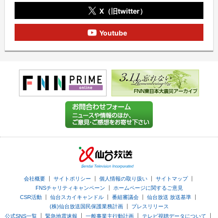
X（旧twitter）
Youtube
｜
｜
｜
｜
会社概要
サイトポリシー
個人情報の取り扱い
サイトマップ
｜
FNSチャリティキャンペーン
ホームページに関するご意見
｜
｜
｜
｜
CSR活動
仙台スカイキャンドル
番組審議会
仙台放送 放送基準
｜
(株)仙台放送国民保護業務計画
プレスリリース
｜
｜
｜
｜
公式SNS一覧
緊急地震速報
一般事業主行動計画
テレビ視聴データについて