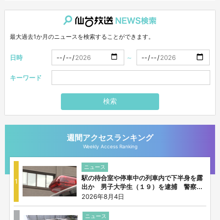
仙台放送NEWS検索
最大過去1か月のニュースを検索することができます。
日時
～
キーワード
検索
週間アクセスランキング
Weekly Access Ranking
ニュース
駅の待合室や停車中の列車内で下半身を露
1
出か 男子大学生（１９）を逮捕 警察...
2026年8月4日
ニュース