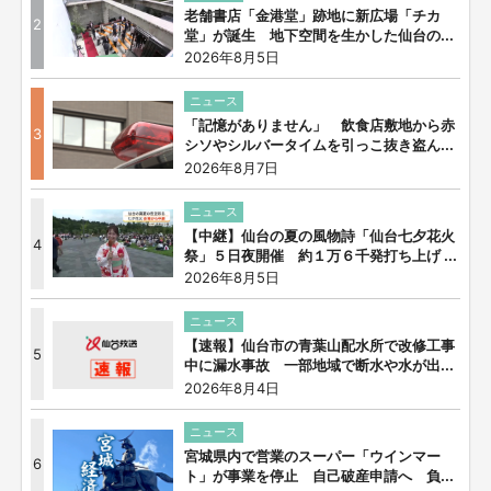
老舗書店「金港堂」跡地に新広場「チカ
2
堂」が誕生 地下空間を生かした仙台の...
2026年8月5日
ニュース
「記憶がありません」 飲食店敷地から赤
3
シソやシルバータイムを引っこ抜き盗ん...
2026年8月7日
ニュース
【中継】仙台の夏の風物詩「仙台七夕花火
4
祭」５日夜開催 約１万６千発打ち上げ ...
2026年8月5日
ニュース
【速報】仙台市の青葉山配水所で改修工事
5
中に漏水事故 一部地域で断水や水が出...
2026年8月4日
ニュース
宮城県内で営業のスーパー「ウインマー
6
ト」が事業を停止 自己破産申請へ 負...