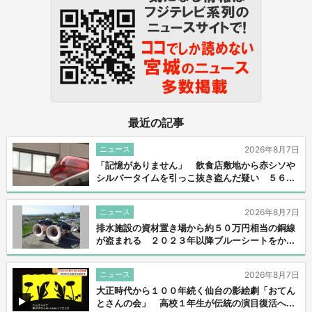
最近の記事
ニュース
2026年8月7日
「記憶がありません」 飲食店敷地から赤シソや
シルバータイムを引っこ抜き盗んだ疑い ５６...
ニュース
2026年8月7日
排水施設の資材置き場から約５０万円相当の銅線
が盗まれる ２０２３年以降ブルーシートをか...
ニュース
2026年8月7日
大正時代から１００年続く仙台の影絵劇「おてん
とさんの会」 高校１年生が伝統の演目復活へ...