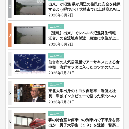
出来川が氾濫 県が周辺の住民に安全を確保
2
するよう呼びかけ 大崎市では土砂崩れ相...
2026年8月2日
ニュース
【速報】出来川でレベル５氾濫発生情報
3
江合川の合流地点付近 急激に水位が上...
2026年8月2日
ニュース
仙台市の人気居酒屋でアニサキスによる食
4
中毒 海鮮サラダに入ったカツオのたた...
2026年7月31日
ニュース
東北大学出身のトヨタ自動車・近健太社
5
長 単独インタビューで語った東北への...
2026年7月31日
ニュース
駅の待合室や停車中の列車内で下半身を露
6
出か 男子大学生（１９）を逮捕 警察...