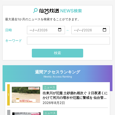
仙台放送NEWS検索
最大過去1か月のニュースを検索することができます。
日時
～
キーワード
検索
週間アクセスランキング
Weekly Access Ranking
ニュース
出来川が氾濫 土砂崩れ相次ぐ ２日夜遅くに
1
かけて河川の増水や氾濫に警戒を 仙台管...
2026年8月2日
ニュース