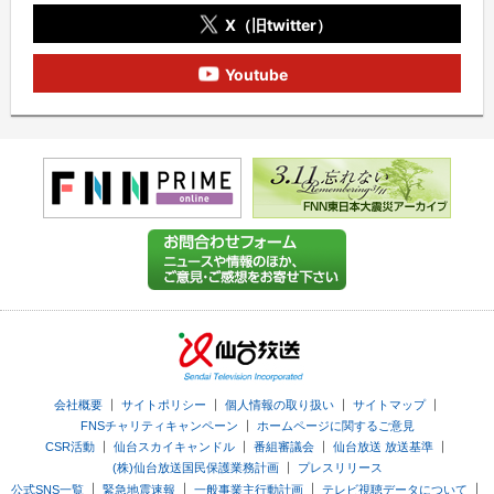
X（旧twitter）
Youtube
｜
｜
｜
｜
会社概要
サイトポリシー
個人情報の取り扱い
サイトマップ
｜
FNSチャリティキャンペーン
ホームページに関するご意見
｜
｜
｜
｜
CSR活動
仙台スカイキャンドル
番組審議会
仙台放送 放送基準
｜
(株)仙台放送国民保護業務計画
プレスリリース
｜
｜
｜
｜
公式SNS一覧
緊急地震速報
一般事業主行動計画
テレビ視聴データについて