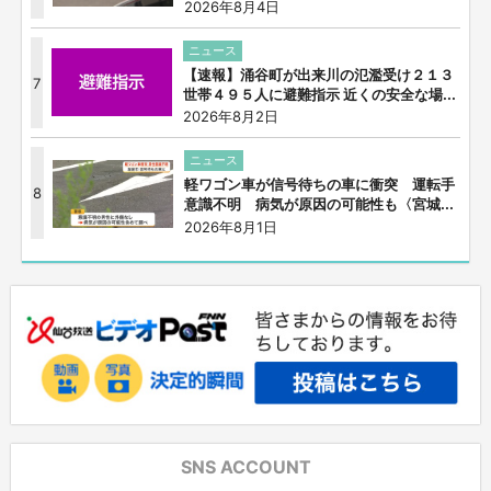
2026年8月4日
ニュース
【速報】涌谷町が出来川の氾濫受け２１３
7
世帯４９５人に避難指示 近くの安全な場...
2026年8月2日
ニュース
軽ワゴン車が信号待ちの車に衝突 運転手
8
意識不明 病気が原因の可能性も〈宮城...
2026年8月1日
SNS ACCOUNT