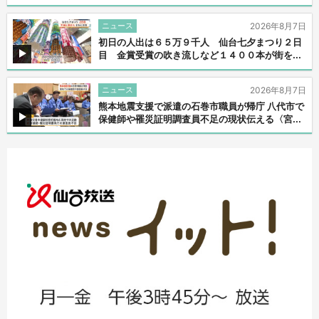
ニュース
2026年8月7日
初日の人出は６５万９千人 仙台七夕まつり２日
目 金賞受賞の吹き流しなど１４００本が街を...
ニュース
2026年8月7日
熊本地震支援で派遣の石巻市職員が帰庁 八代市で
保健師や罹災証明調査員不足の現状伝える〈宮...