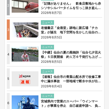
「記憶がありません」 飲食店敷地から赤
2
シソやシルバータイムを引っこ抜き盗ん...
2026年8月7日
ニュース
老舗書店「金港堂」跡地に新広場「チカ
3
堂」が誕生 地下空間を生かした仙台の...
2026年8月5日
ニュース
【中継】仙台の夏の風物詩「仙台七夕花火
4
祭」５日夜開催 約１万６千発打ち上げ ...
2026年8月5日
ニュース
【速報】仙台市の青葉山配水所で改修工事
5
中に漏水事故 一部地域で断水や水が出...
2026年8月4日
ニュース
宮城県内で営業のスーパー「ウインマー
6
ト」が事業を停止 自己破産申請へ 負...