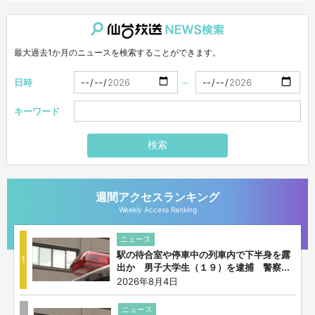
仙台放送NEWS検索
最大過去1か月のニュースを検索することができます。
日時
～
キーワード
検索
週間アクセスランキング
Weekly Access Ranking
ニュース
駅の待合室や停車中の列車内で下半身を露
1
出か 男子大学生（１９）を逮捕 警察...
2026年8月4日
ニュース