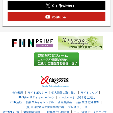
X（旧twitter）
Youtube
｜
｜
｜
｜
会社概要
サイトポリシー
個人情報の取り扱い
サイトマップ
｜
FNSチャリティキャンペーン
ホームページに関するご意見
｜
｜
｜
｜
CSR活動
仙台スカイキャンドル
番組審議会
仙台放送 放送基準
｜
(株)仙台放送国民保護業務計画
プレスリリース
｜
｜
｜
｜
公式SNS一覧
緊急地震速報
一般事業主行動計画
テレビ視聴データについて