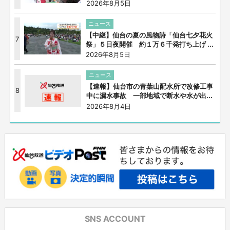
2026年8月5日
ニュース
【中継】仙台の夏の風物詩「仙台七夕花火
7
祭」５日夜開催 約１万６千発打ち上げ ...
2026年8月5日
ニュース
【速報】仙台市の青葉山配水所で改修工事
8
中に漏水事故 一部地域で断水や水が出...
2026年8月4日
SNS ACCOUNT