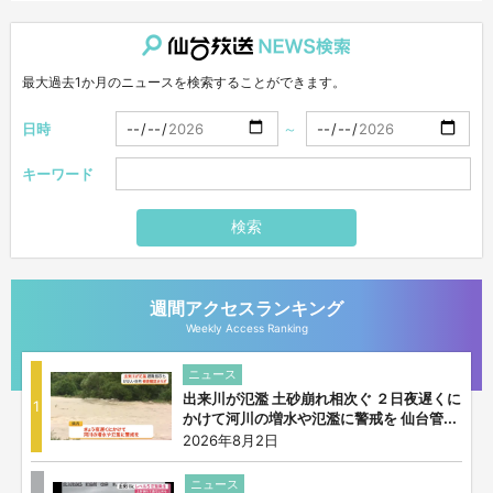
仙台放送NEWS検索
最大過去1か月のニュースを検索することができます。
日時
～
キーワード
検索
週間アクセスランキング
Weekly Access Ranking
ニュース
出来川が氾濫 土砂崩れ相次ぐ ２日夜遅くに
1
かけて河川の増水や氾濫に警戒を 仙台管...
2026年8月2日
ニュース