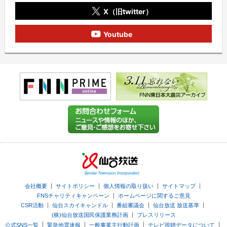
X（旧twitter）
Youtube
｜
｜
｜
｜
会社概要
サイトポリシー
個人情報の取り扱い
サイトマップ
｜
FNSチャリティキャンペーン
ホームページに関するご意見
｜
｜
｜
｜
CSR活動
仙台スカイキャンドル
番組審議会
仙台放送 放送基準
｜
(株)仙台放送国民保護業務計画
プレスリリース
｜
｜
｜
｜
公式SNS一覧
緊急地震速報
一般事業主行動計画
テレビ視聴データについて