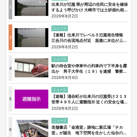
出来川が氾濫 県が周辺の住民に安全を確保
2
するよう呼びかけ 大崎市では土砂崩れ相...
2026年8月2日
ニュース
【速報】出来川でレベル５氾濫発生情報
3
江合川の合流地点付近 急激に水位が上...
2026年8月2日
ニュース
駅の待合室や停車中の列車内で下半身を露
4
出か 男子大学生（１９）を逮捕 警察...
2026年8月4日
ニュース
【速報】涌谷町が出来川の氾濫受け２１３
5
世帯４９５人に避難指示 近くの安全な場...
2026年8月2日
ニュース
老舗書店「金港堂」跡地に新広場「チカ
6
堂」が誕生 地下空間を生かした仙台の...