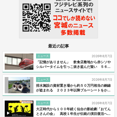
最近の記事
ニュース
2026年8月7日
「記憶がありません」 飲食店敷地から赤シソや
シルバータイムを引っこ抜き盗んだ疑い ５６...
ニュース
2026年8月7日
排水施設の資材置き場から約５０万円相当の銅線
が盗まれる ２０２３年以降ブルーシートをか...
ニュース
2026年8月7日
大正時代から１００年続く仙台の影絵劇「おてん
とさんの会」 高校１年生が伝統の演目復活へ...