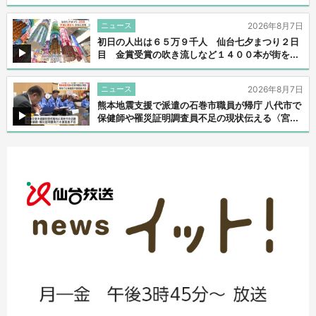
ニュース
2026年8月7日
初日の人出は６５万９千人 仙台七夕まつり２日
目 金賞受賞の吹き流しなど１４００本が街を...
ニュース
2026年8月7日
熊本地震支援で派遣の石巻市職員が帰庁 八代市で
保健師や罹災証明調査員不足の現状伝える〈宮...