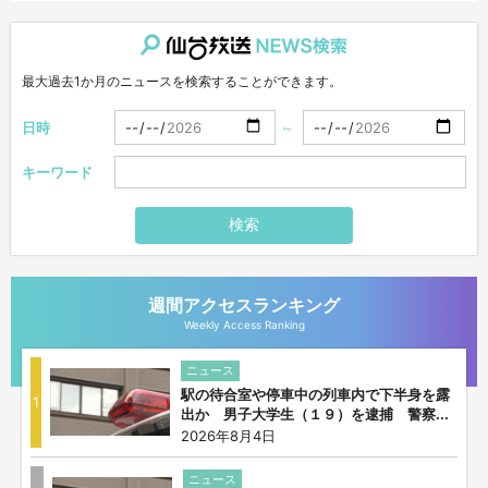
仙台放送NEWS検索
最大過去1か月のニュースを検索することができます。
日時
～
キーワード
検索
週間アクセスランキング
Weekly Access Ranking
ニュース
駅の待合室や停車中の列車内で下半身を露
1
出か 男子大学生（１９）を逮捕 警察...
2026年8月4日
ニュース