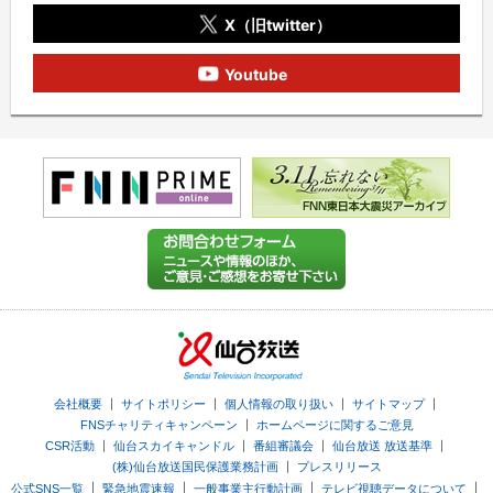
X（旧twitter）
Youtube
｜
｜
｜
｜
会社概要
サイトポリシー
個人情報の取り扱い
サイトマップ
｜
FNSチャリティキャンペーン
ホームページに関するご意見
｜
｜
｜
｜
CSR活動
仙台スカイキャンドル
番組審議会
仙台放送 放送基準
｜
(株)仙台放送国民保護業務計画
プレスリリース
｜
｜
｜
｜
公式SNS一覧
緊急地震速報
一般事業主行動計画
テレビ視聴データについて