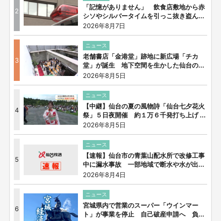
「記憶がありません」 飲食店敷地から赤
2
シソやシルバータイムを引っこ抜き盗ん...
2026年8月7日
ニュース
老舗書店「金港堂」跡地に新広場「チカ
3
堂」が誕生 地下空間を生かした仙台の...
2026年8月5日
ニュース
【中継】仙台の夏の風物詩「仙台七夕花火
4
祭」５日夜開催 約１万６千発打ち上げ ...
2026年8月5日
ニュース
【速報】仙台市の青葉山配水所で改修工事
5
中に漏水事故 一部地域で断水や水が出...
2026年8月4日
ニュース
宮城県内で営業のスーパー「ウインマー
6
ト」が事業を停止 自己破産申請へ 負...