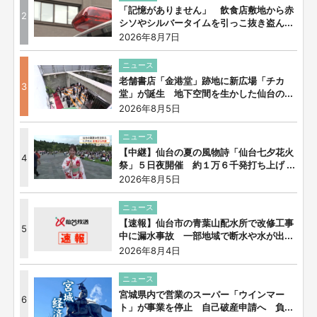
「記憶がありません」 飲食店敷地から赤
2
シソやシルバータイムを引っこ抜き盗ん...
2026年8月7日
ニュース
老舗書店「金港堂」跡地に新広場「チカ
3
堂」が誕生 地下空間を生かした仙台の...
2026年8月5日
ニュース
【中継】仙台の夏の風物詩「仙台七夕花火
4
祭」５日夜開催 約１万６千発打ち上げ ...
2026年8月5日
ニュース
【速報】仙台市の青葉山配水所で改修工事
5
中に漏水事故 一部地域で断水や水が出...
2026年8月4日
ニュース
宮城県内で営業のスーパー「ウインマー
6
ト」が事業を停止 自己破産申請へ 負...