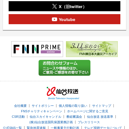
X（旧twitter）
Youtube
｜
｜
｜
｜
会社概要
サイトポリシー
個人情報の取り扱い
サイトマップ
｜
FNSチャリティキャンペーン
ホームページに関するご意見
｜
｜
｜
｜
CSR活動
仙台スカイキャンドル
番組審議会
仙台放送 放送基準
｜
(株)仙台放送国民保護業務計画
プレスリリース
｜
｜
｜
｜
公式SNS一覧
緊急地震速報
一般事業主行動計画
テレビ視聴データについて