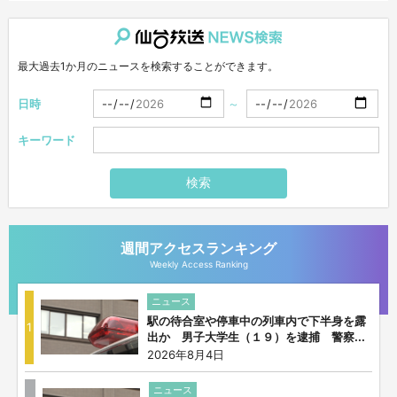
仙台放送NEWS検索
最大過去1か月のニュースを検索することができます。
日時
～
キーワード
検索
週間アクセスランキング
Weekly Access Ranking
ニュース
駅の待合室や停車中の列車内で下半身を露
1
出か 男子大学生（１９）を逮捕 警察...
2026年8月4日
ニュース