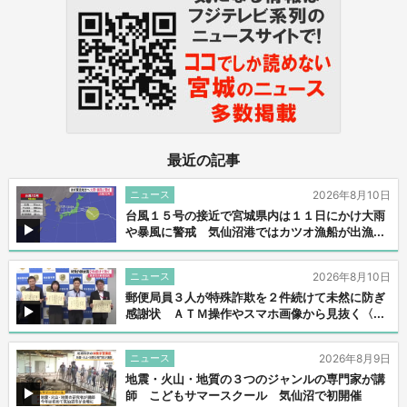
最近の記事
ニュース
2026年8月10日
台風１５号の接近で宮城県内は１１日にかけ大雨
や暴風に警戒 気仙沼港ではカツオ漁船が出漁...
ニュース
2026年8月10日
郵便局員３人が特殊詐欺を２件続けて未然に防ぎ
感謝状 ＡＴＭ操作やスマホ画像から見抜く〈...
ニュース
2026年8月9日
地震・火山・地質の３つのジャンルの専門家が講
師 こどもサマースクール 気仙沼で初開催