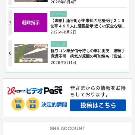
2026年8月4日
ニュース
【速報】涌谷町が出来川の氾濫受け２１３
7
世帯４９５人に避難指示 近くの安全な場...
2026年8月2日
ニュース
軽ワゴン車が信号待ちの車に衝突 運転手
8
意識不明 病気が原因の可能性も〈宮城...
2026年8月1日
SNS ACCOUNT