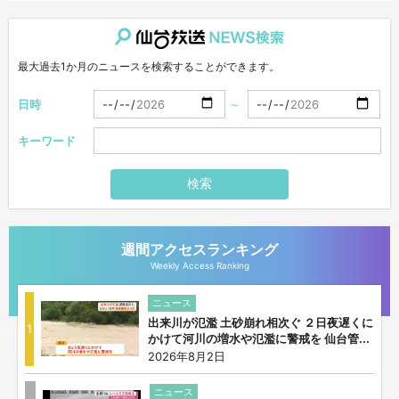
仙台放送NEWS検索
最大過去1か月のニュースを検索することができます。
日時
～
キーワード
検索
週間アクセスランキング
Weekly Access Ranking
ニュース
出来川が氾濫 土砂崩れ相次ぐ ２日夜遅くに
1
かけて河川の増水や氾濫に警戒を 仙台管...
2026年8月2日
ニュース