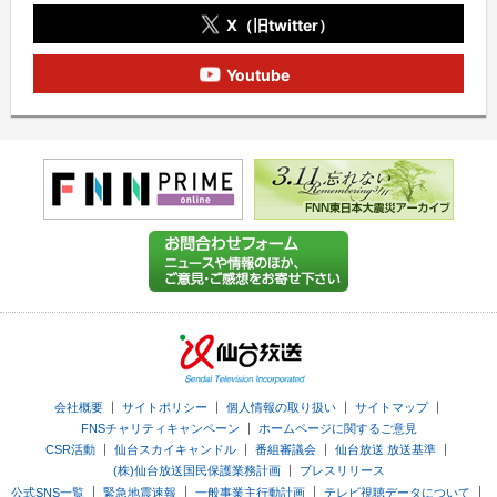
X（旧twitter）
Youtube
｜
｜
｜
｜
会社概要
サイトポリシー
個人情報の取り扱い
サイトマップ
｜
FNSチャリティキャンペーン
ホームページに関するご意見
｜
｜
｜
｜
CSR活動
仙台スカイキャンドル
番組審議会
仙台放送 放送基準
｜
(株)仙台放送国民保護業務計画
プレスリリース
｜
｜
｜
｜
公式SNS一覧
緊急地震速報
一般事業主行動計画
テレビ視聴データについて