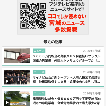
最近の記事
ニュース
2026年8月6日
２０００万円相当の高級ＳＵＶ窃盗疑いブラジル
国籍の男逮捕 外国人トクリュウグループか〈...
ニュース
2026年8月6日
マイナビ仙台が新シーズンへ大崎八幡宮で必勝祈
願 池田新監督や１０番・遠藤ゆめら参列し飛...
ニュース
2026年8月6日
雇用調整助成金４億５０００万円を不正受給 気仙
沼市の印刷業者 宮城労働局管内で過去最大の額