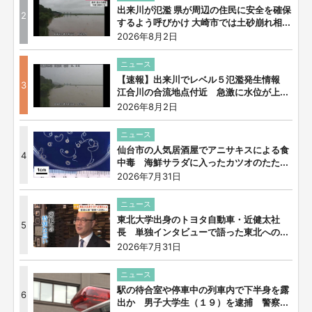
出来川が氾濫 県が周辺の住民に安全を確保
2
するよう呼びかけ 大崎市では土砂崩れ相...
2026年8月2日
ニュース
【速報】出来川でレベル５氾濫発生情報
3
江合川の合流地点付近 急激に水位が上...
2026年8月2日
ニュース
仙台市の人気居酒屋でアニサキスによる食
4
中毒 海鮮サラダに入ったカツオのたた...
2026年7月31日
ニュース
東北大学出身のトヨタ自動車・近健太社
5
長 単独インタビューで語った東北への...
2026年7月31日
ニュース
駅の待合室や停車中の列車内で下半身を露
6
出か 男子大学生（１９）を逮捕 警察...