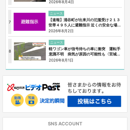
2026年8月4日
ニュース
【速報】涌谷町が出来川の氾濫受け２１３
7
世帯４９５人に避難指示 近くの安全な場...
2026年8月2日
ニュース
軽ワゴン車が信号待ちの車に衝突 運転手
8
意識不明 病気が原因の可能性も〈宮城...
2026年8月1日
SNS ACCOUNT