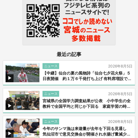
最近の記事
ニュース
2026年8月5日
【中継】仙台の夏の風物詩「仙台七夕花火祭」５
日夜開催 約１万６千発打ち上げ 有料席増設で...
ニュース
2026年8月5日
宮城県の全国学力調査結果が公表 小中学生の全
教科で全国平均と同じか下回る 家庭学習の時...
ニュース
2026年8月5日
今年のサンマ漁は来遊量が去年を下回る見通し
気仙沼市で意見交換会が開催され水揚げ量減少...