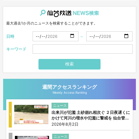
仙台放送NEWS検索
最大過去1か月のニュースを検索することができます。
日時
～
キーワード
検索
週間アクセスランキング
Weekly Access Ranking
ニュース
出来川が氾濫 土砂崩れ相次ぐ ２日夜遅くに
1
かけて河川の増水や氾濫に警戒を 仙台管...
2026年8月2日
ニュース