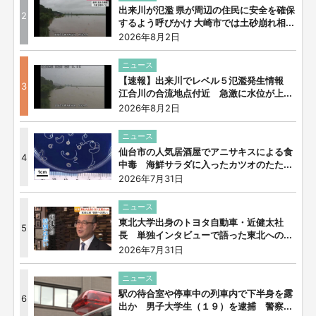
出来川が氾濫 県が周辺の住民に安全を確保
2
するよう呼びかけ 大崎市では土砂崩れ相...
2026年8月2日
ニュース
【速報】出来川でレベル５氾濫発生情報
3
江合川の合流地点付近 急激に水位が上...
2026年8月2日
ニュース
仙台市の人気居酒屋でアニサキスによる食
4
中毒 海鮮サラダに入ったカツオのたた...
2026年7月31日
ニュース
東北大学出身のトヨタ自動車・近健太社
5
長 単独インタビューで語った東北への...
2026年7月31日
ニュース
駅の待合室や停車中の列車内で下半身を露
6
出か 男子大学生（１９）を逮捕 警察...