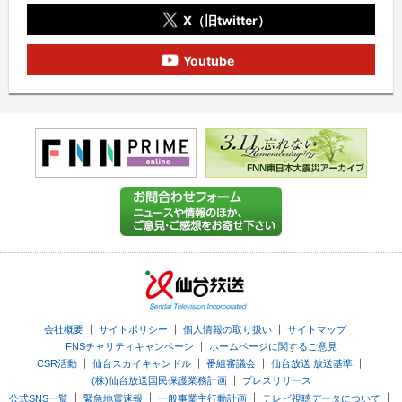
X（旧twitter）
Youtube
｜
｜
｜
｜
会社概要
サイトポリシー
個人情報の取り扱い
サイトマップ
｜
FNSチャリティキャンペーン
ホームページに関するご意見
｜
｜
｜
｜
CSR活動
仙台スカイキャンドル
番組審議会
仙台放送 放送基準
｜
(株)仙台放送国民保護業務計画
プレスリリース
｜
｜
｜
｜
公式SNS一覧
緊急地震速報
一般事業主行動計画
テレビ視聴データについて