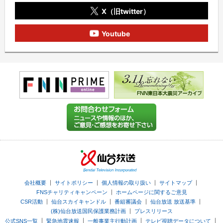
X（旧twitter）
Youtube
｜
｜
｜
｜
会社概要
サイトポリシー
個人情報の取り扱い
サイトマップ
｜
FNSチャリティキャンペーン
ホームページに関するご意見
｜
｜
｜
｜
CSR活動
仙台スカイキャンドル
番組審議会
仙台放送 放送基準
｜
(株)仙台放送国民保護業務計画
プレスリリース
｜
｜
｜
｜
公式SNS一覧
緊急地震速報
一般事業主行動計画
テレビ視聴データについて