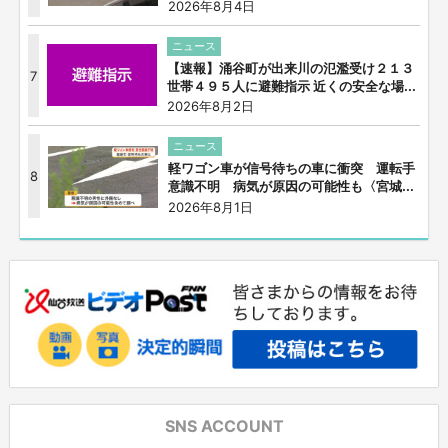
2026年8月4日
ニュース
【速報】涌谷町が出来川の氾濫受け２１３
7
世帯４９５人に避難指示 近くの安全な場...
2026年8月2日
ニュース
軽ワゴン車が信号待ちの車に衝突 運転手
8
意識不明 病気が原因の可能性も〈宮城...
2026年8月1日
SNS ACCOUNT