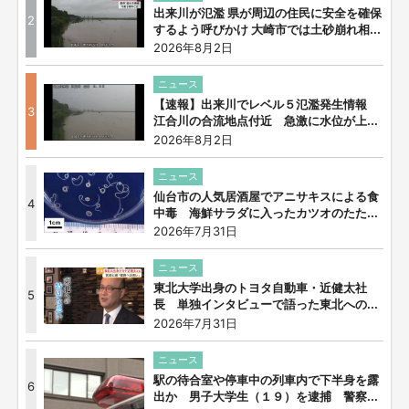
出来川が氾濫 県が周辺の住民に安全を確保
2
するよう呼びかけ 大崎市では土砂崩れ相...
2026年8月2日
ニュース
【速報】出来川でレベル５氾濫発生情報
3
江合川の合流地点付近 急激に水位が上...
2026年8月2日
ニュース
仙台市の人気居酒屋でアニサキスによる食
4
中毒 海鮮サラダに入ったカツオのたた...
2026年7月31日
ニュース
東北大学出身のトヨタ自動車・近健太社
5
長 単独インタビューで語った東北への...
2026年7月31日
ニュース
駅の待合室や停車中の列車内で下半身を露
6
出か 男子大学生（１９）を逮捕 警察...