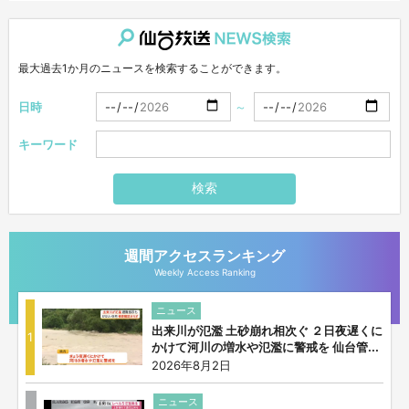
仙台放送NEWS検索
最大過去1か月のニュースを検索することができます。
日時
～
キーワード
検索
週間アクセスランキング
Weekly Access Ranking
ニュース
出来川が氾濫 土砂崩れ相次ぐ ２日夜遅くに
1
かけて河川の増水や氾濫に警戒を 仙台管...
2026年8月2日
ニュース