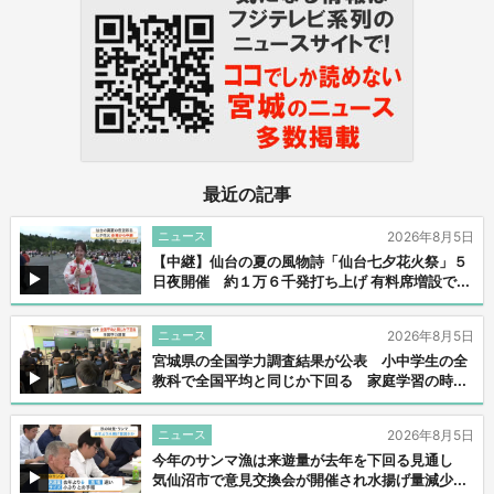
最近の記事
ニュース
2026年8月5日
【中継】仙台の夏の風物詩「仙台七夕花火祭」５
日夜開催 約１万６千発打ち上げ 有料席増設で...
ニュース
2026年8月5日
宮城県の全国学力調査結果が公表 小中学生の全
教科で全国平均と同じか下回る 家庭学習の時...
ニュース
2026年8月5日
今年のサンマ漁は来遊量が去年を下回る見通し
気仙沼市で意見交換会が開催され水揚げ量減少...