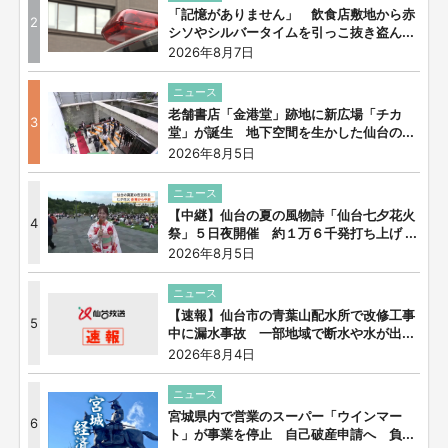
「記憶がありません」 飲食店敷地から赤
2
シソやシルバータイムを引っこ抜き盗ん...
2026年8月7日
ニュース
老舗書店「金港堂」跡地に新広場「チカ
3
堂」が誕生 地下空間を生かした仙台の...
2026年8月5日
ニュース
【中継】仙台の夏の風物詩「仙台七夕花火
4
祭」５日夜開催 約１万６千発打ち上げ ...
2026年8月5日
ニュース
【速報】仙台市の青葉山配水所で改修工事
5
中に漏水事故 一部地域で断水や水が出...
2026年8月4日
ニュース
宮城県内で営業のスーパー「ウインマー
6
ト」が事業を停止 自己破産申請へ 負...