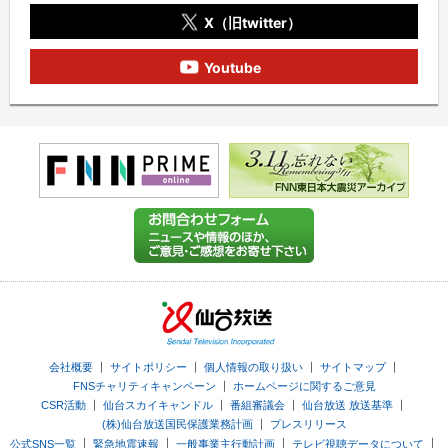
X（旧twitter）
Youtube
｜
｜
｜
｜
会社概要
サイトポリシー
個人情報の取り扱い
サイトマップ
｜
FNSチャリティキャンペーン
ホームページに関するご意見
｜
｜
｜
｜
CSR活動
仙台スカイキャンドル
番組審議会
仙台放送 放送基準
｜
(株)仙台放送国民保護業務計画
プレスリリース
｜
｜
｜
｜
公式SNS一覧
緊急地震速報
一般事業主行動計画
テレビ視聴データについて