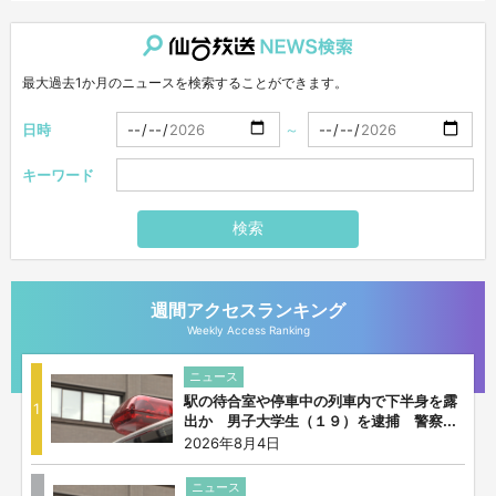
仙台放送NEWS検索
最大過去1か月のニュースを検索することができます。
日時
～
キーワード
検索
週間アクセスランキング
Weekly Access Ranking
ニュース
駅の待合室や停車中の列車内で下半身を露
1
出か 男子大学生（１９）を逮捕 警察...
2026年8月4日
ニュース