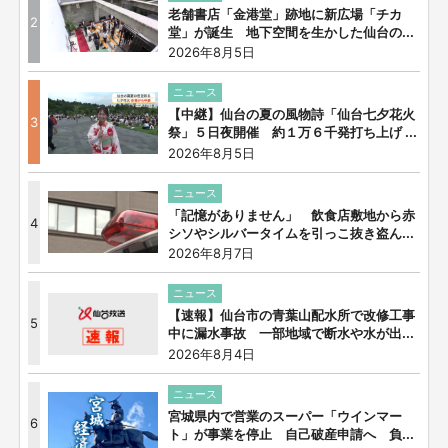
老舗書店「金港堂」跡地に新広場「チカ
2
堂」が誕生 地下空間を生かした仙台の...
2026年8月5日
ニュース
【中継】仙台の夏の風物詩「仙台七夕花火
3
祭」５日夜開催 約１万６千発打ち上げ ...
2026年8月5日
ニュース
「記憶がありません」 飲食店敷地から赤
4
シソやシルバータイムを引っこ抜き盗ん...
2026年8月7日
ニュース
【速報】仙台市の青葉山配水所で改修工事
5
中に漏水事故 一部地域で断水や水が出...
2026年8月4日
ニュース
宮城県内で営業のスーパー「ウインマー
6
ト」が事業を停止 自己破産申請へ 負...