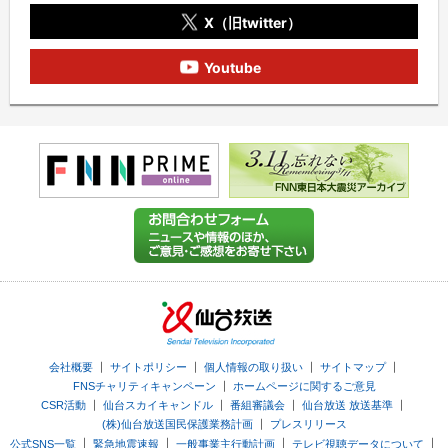
X（旧twitter）
Youtube
｜
｜
｜
｜
会社概要
サイトポリシー
個人情報の取り扱い
サイトマップ
｜
FNSチャリティキャンペーン
ホームページに関するご意見
｜
｜
｜
｜
CSR活動
仙台スカイキャンドル
番組審議会
仙台放送 放送基準
｜
(株)仙台放送国民保護業務計画
プレスリリース
｜
｜
｜
｜
公式SNS一覧
緊急地震速報
一般事業主行動計画
テレビ視聴データについて