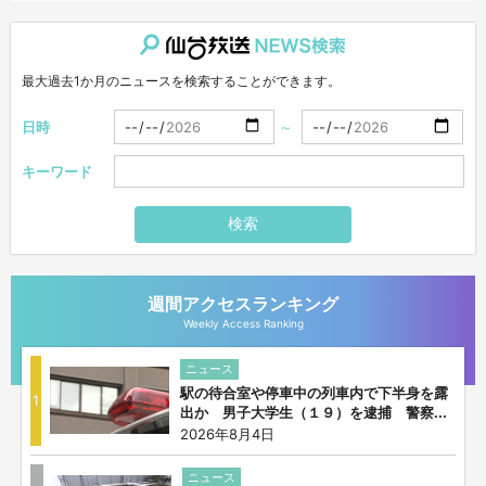
仙台放送NEWS検索
最大過去1か月のニュースを検索することができます。
日時
～
キーワード
検索
週間アクセスランキング
Weekly Access Ranking
ニュース
駅の待合室や停車中の列車内で下半身を露
1
出か 男子大学生（１９）を逮捕 警察...
2026年8月4日
ニュース