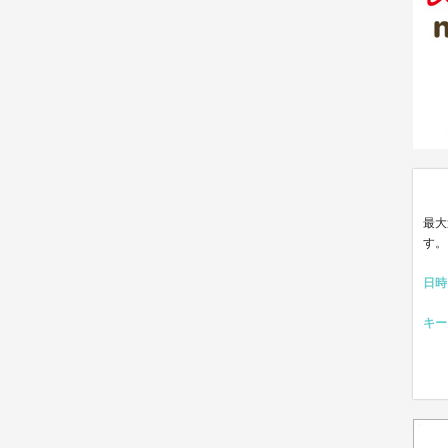
仙台放送NEWS検
最大
す。
日時
キー