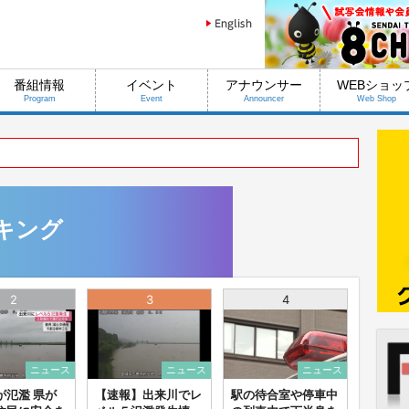
番組情報
イベント
アナウンサー
WEBショッ
Program
Event
Announcer
Web Shop
キング
2
3
4
ニュース
ニュース
ニュース
が氾濫 県が
【速報】出来川でレ
駅の待合室や停車中