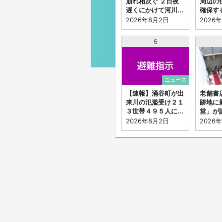
崩れ相次ぐ ２日夜
周辺の
遅くにかけて河川...
確保する
2026年8月2日
2026
5
ニュース
【速報】涌谷町が出
老舗書
来川の氾濫受け２１
跡地に
３世帯４９５人に...
堂」が誕
2026年8月2日
2026