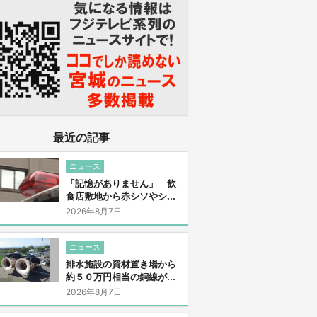
最近の記事
ニュース
「記憶がありません」 飲
食店敷地から赤シソやシ...
2026年8月7日
ニュース
排水施設の資材置き場から
約５０万円相当の銅線が...
2026年8月7日