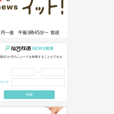
索
過去1か月のニュースを検索することができま
～
ワード
検索