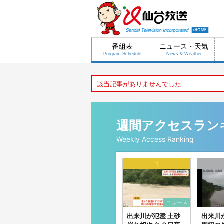
番組表
ニュース・天気
Program Schedule
News & Weather
該当記事がありませんでした
週間アクセスラン
Weekly Access Ranking
1
ニュース
出来川が氾濫 土砂
出来川