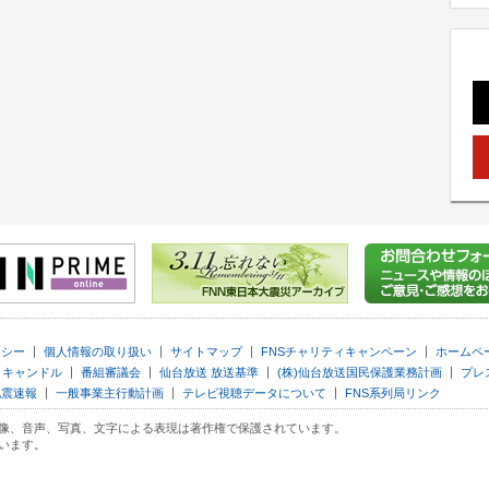
｜
｜
｜
｜
リシー
個人情報の取り扱い
サイトマップ
FNSチャリティキャンペーン
ホームペ
｜
｜
｜
｜
イキャンドル
番組審議会
仙台放送 放送基準
(株)仙台放送国民保護業務計画
プレ
｜
｜
｜
地震速報
一般事業主行動計画
テレビ視聴データについて
FNS系列局リンク
像、音声、写真、文字による表現は著作権で保護されています。
います。