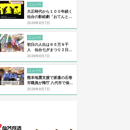
ニュース
大正時代から１００年続く
仙台の影絵劇「おてんと...
2026年8月7日
ニュース
初日の人出は６５万９千
人 仙台七夕まつり２日...
2026年8月7日
ニュース
熊本地震支援で派遣の石巻
市職員が帰庁 八代市で保...
2026年8月7日