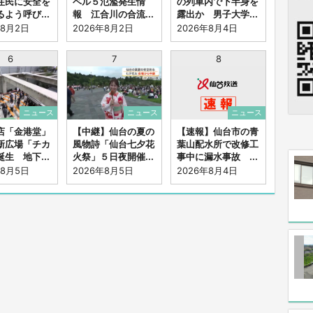
住民に安全を
ベル５氾濫発生情
の列車内で下半身を
よう呼び...
報 江合川の合流...
露出か 男子大学...
年8月2日
2026年8月2日
2026年8月4日
6
7
8
ニュース
ニュース
ニュース
店「金港堂」
【中継】仙台の夏の
【速報】仙台市の青
新広場「チカ
風物詩「仙台七夕花
葉山配水所で改修工
生 地下...
火祭」５日夜開催...
事中に漏水事故 ...
年8月5日
2026年8月5日
2026年8月4日