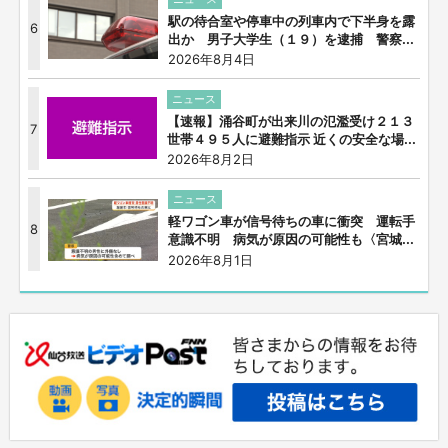
駅の待合室や停車中の列車内で下半身を露
6
出か 男子大学生（１９）を逮捕 警察...
2026年8月4日
ニュース
【速報】涌谷町が出来川の氾濫受け２１３
7
世帯４９５人に避難指示 近くの安全な場...
2026年8月2日
ニュース
軽ワゴン車が信号待ちの車に衝突 運転手
8
意識不明 病気が原因の可能性も〈宮城...
2026年8月1日