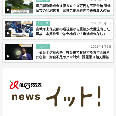
雇用調整助成金４億５０００万円を不正受給 気仙
沼市の印刷業者 宮城労働局管内で過去最大の額
ニュース
2026年8月6日
宮城海上保安部の巡視船から重油が大量流出した
事故 水質検査では全地点で「重油成分なし」...
ニュース
2026年8月6日
「仙台七夕花火祭」舞台裏で奮闘する青年会議所
に密着 資金不足やクマ対策…課題乗り越え開催