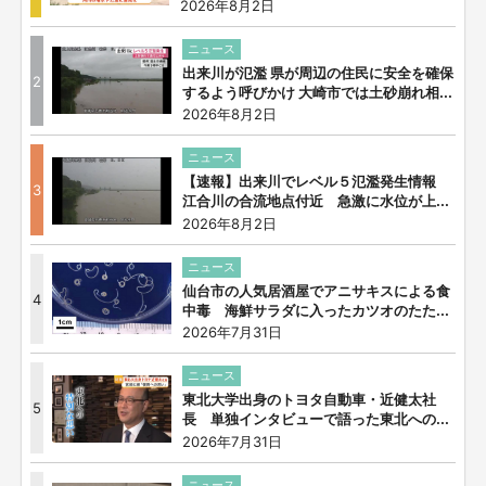
2026年8月2日
ニュース
出来川が氾濫 県が周辺の住民に安全を確保
2
するよう呼びかけ 大崎市では土砂崩れ相...
2026年8月2日
ニュース
【速報】出来川でレベル５氾濫発生情報
3
江合川の合流地点付近 急激に水位が上...
2026年8月2日
ニュース
仙台市の人気居酒屋でアニサキスによる食
4
中毒 海鮮サラダに入ったカツオのたた...
2026年7月31日
ニュース
東北大学出身のトヨタ自動車・近健太社
5
長 単独インタビューで語った東北への...
2026年7月31日
ニュース