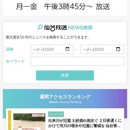
仙台放送NEWS検索
最大過去1か月のニュースを検索することができます。
日時
～
キーワード
検索
週間アクセスランキング
Weekly Access Ranking
ニュース
出来川が氾濫 土砂崩れ相次ぐ ２日夜遅くに
1
かけて河川の増水や氾濫に警戒を 仙台管...