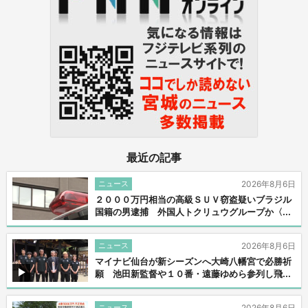
最近の記事
ニュース
2026年8月6日
２０００万円相当の高級ＳＵＶ窃盗疑いブラジル
国籍の男逮捕 外国人トクリュウグループか〈...
ニュース
2026年8月6日
マイナビ仙台が新シーズンへ大崎八幡宮で必勝祈
願 池田新監督や１０番・遠藤ゆめら参列し飛...
ニュース
2026年8月6日