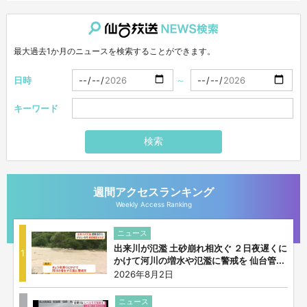
仙台放送NEWS検索
最大過去1か月のニュースを検索することができます。
日時
～
キーワード
検索
週間アクセスランキング
Weekly Access Ranking
ニュース
出来川が氾濫 土砂崩れ相次ぐ ２日夜遅くに
1
かけて河川の増水や氾濫に警戒を 仙台管...
2026年8月2日
ニュース