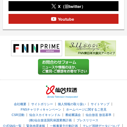
X（旧twitter）
Youtube
｜
｜
｜
｜
会社概要
サイトポリシー
個人情報の取り扱い
サイトマップ
｜
FNSチャリティキャンペーン
ホームページに関するご意見
｜
｜
｜
｜
CSR活動
仙台スカイキャンドル
番組審議会
仙台放送 放送基準
｜
(株)仙台放送国民保護業務計画
プレスリリース
｜
｜
｜
｜
公式SNS一覧
緊急地震速報
一般事業主行動計画
テレビ視聴データについて