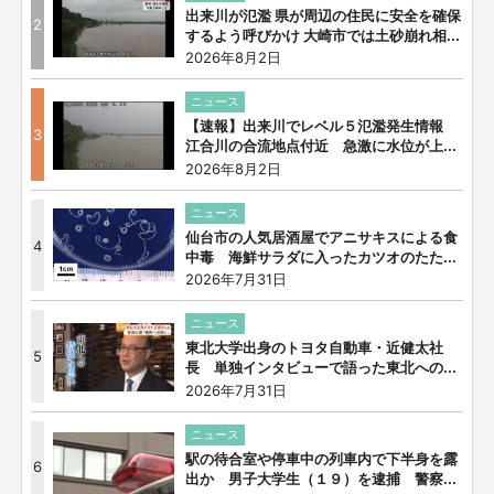
出来川が氾濫 県が周辺の住民に安全を確保
2
するよう呼びかけ 大崎市では土砂崩れ相...
2026年8月2日
ニュース
【速報】出来川でレベル５氾濫発生情報
3
江合川の合流地点付近 急激に水位が上...
2026年8月2日
ニュース
仙台市の人気居酒屋でアニサキスによる食
4
中毒 海鮮サラダに入ったカツオのたた...
2026年7月31日
ニュース
東北大学出身のトヨタ自動車・近健太社
5
長 単独インタビューで語った東北への...
2026年7月31日
ニュース
駅の待合室や停車中の列車内で下半身を露
6
出か 男子大学生（１９）を逮捕 警察...