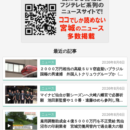
最近の記事
ニュース
2026年8月6日
２０００万円相当の高級ＳＵＶ窃盗疑いブラジル
国籍の男逮捕 外国人トクリュウグループか〈...
ニュース
2026年8月6日
マイナビ仙台が新シーズンへ大崎八幡宮で必勝祈
願 池田新監督や１０番・遠藤ゆめら参列し飛...
ニュース
2026年8月6日
雇用調整助成金４億５０００万円を不正受給 気仙
沼市の印刷業者 宮城労働局管内で過去最大の額