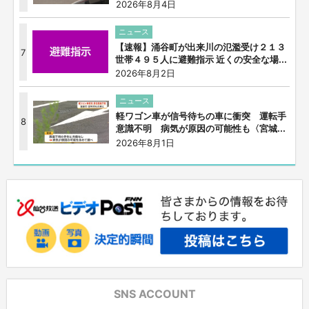
2026年8月4日
ニュース
【速報】涌谷町が出来川の氾濫受け２１３
7
世帯４９５人に避難指示 近くの安全な場...
2026年8月2日
ニュース
軽ワゴン車が信号待ちの車に衝突 運転手
8
意識不明 病気が原因の可能性も〈宮城...
2026年8月1日
SNS ACCOUNT