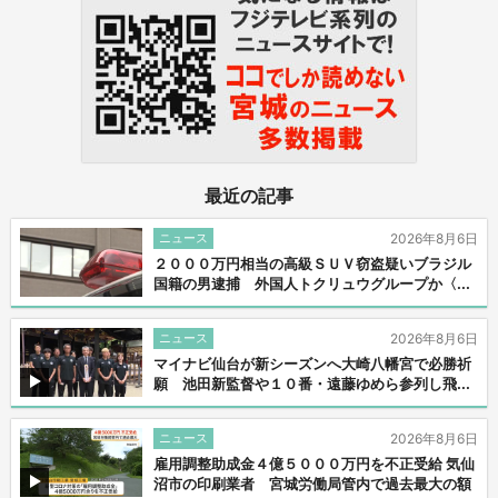
最近の記事
ニュース
2026年8月6日
２０００万円相当の高級ＳＵＶ窃盗疑いブラジル
国籍の男逮捕 外国人トクリュウグループか〈...
ニュース
2026年8月6日
マイナビ仙台が新シーズンへ大崎八幡宮で必勝祈
願 池田新監督や１０番・遠藤ゆめら参列し飛...
ニュース
2026年8月6日
雇用調整助成金４億５０００万円を不正受給 気仙
沼市の印刷業者 宮城労働局管内で過去最大の額