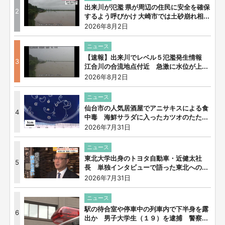
出来川が氾濫 県が周辺の住民に安全を確保
2
するよう呼びかけ 大崎市では土砂崩れ相...
2026年8月2日
ニュース
【速報】出来川でレベル５氾濫発生情報
3
江合川の合流地点付近 急激に水位が上...
2026年8月2日
ニュース
仙台市の人気居酒屋でアニサキスによる食
4
中毒 海鮮サラダに入ったカツオのたた...
2026年7月31日
ニュース
東北大学出身のトヨタ自動車・近健太社
5
長 単独インタビューで語った東北への...
2026年7月31日
ニュース
駅の待合室や停車中の列車内で下半身を露
6
出か 男子大学生（１９）を逮捕 警察...