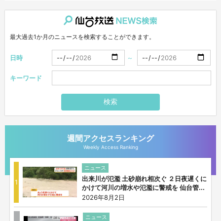
仙台放送NEWS検索
最大過去1か月のニュースを検索することができます。
日時
～
キーワード
検索
週間アクセスランキング
Weekly Access Ranking
ニュース
出来川が氾濫 土砂崩れ相次ぐ ２日夜遅くに
1
かけて河川の増水や氾濫に警戒を 仙台管...
2026年8月2日
ニュース