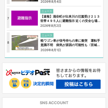
2026年8月4日
ニュース
【速報】涌谷町が出来川の氾濫受け２１３
7
世帯４９５人に避難指示 近くの安全な場...
2026年8月2日
ニュース
軽ワゴン車が信号待ちの車に衝突 運転手
8
意識不明 病気が原因の可能性も〈宮城...
2026年8月1日
SNS ACCOUNT