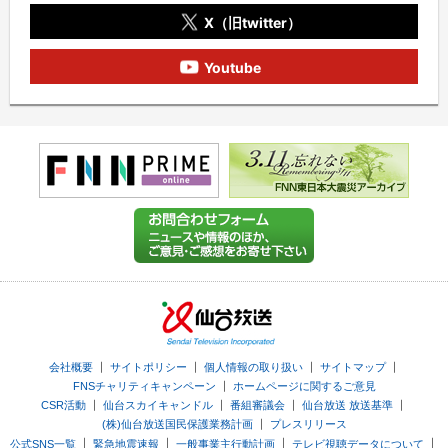
X（旧twitter）
Youtube
｜
｜
｜
｜
会社概要
サイトポリシー
個人情報の取り扱い
サイトマップ
｜
FNSチャリティキャンペーン
ホームページに関するご意見
｜
｜
｜
｜
CSR活動
仙台スカイキャンドル
番組審議会
仙台放送 放送基準
｜
(株)仙台放送国民保護業務計画
プレスリリース
｜
｜
｜
｜
公式SNS一覧
緊急地震速報
一般事業主行動計画
テレビ視聴データについて