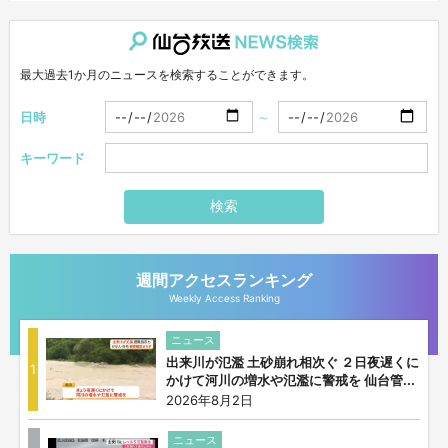
仙台放送NEWS検索
最大過去1か月のニュースを検索することができます。
日時
～
キーワード
検索
週間アクセスランキング
Weekly Access Ranking
ニュース
出来川が氾濫 土砂崩れ相次ぐ ２日夜遅くに
1
かけて河川の増水や氾濫に警戒を 仙台管...
2026年8月2日
ニュース