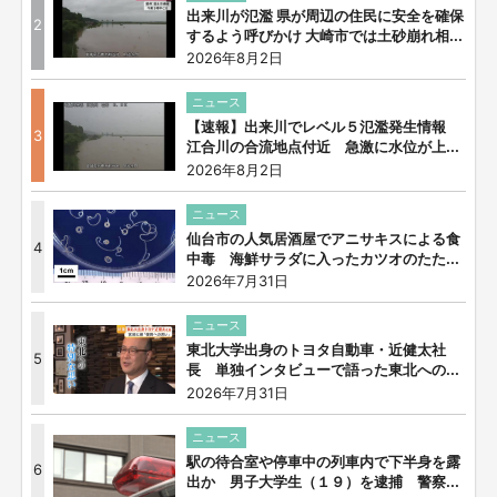
出来川が氾濫 県が周辺の住民に安全を確保
2
するよう呼びかけ 大崎市では土砂崩れ相...
2026年8月2日
ニュース
【速報】出来川でレベル５氾濫発生情報
3
江合川の合流地点付近 急激に水位が上...
2026年8月2日
ニュース
仙台市の人気居酒屋でアニサキスによる食
4
中毒 海鮮サラダに入ったカツオのたた...
2026年7月31日
ニュース
東北大学出身のトヨタ自動車・近健太社
5
長 単独インタビューで語った東北への...
2026年7月31日
ニュース
駅の待合室や停車中の列車内で下半身を露
6
出か 男子大学生（１９）を逮捕 警察...