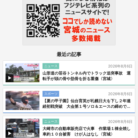
最近の記事
ニュース
2026年8月6日
山形道の笹谷トンネル内でトラック追突事故 運
転手が頭の骨や肋骨を折る重傷〈宮城〉
スポーツ
2026年8月6日
【夏の甲子園】仙台育英が札幌日大を下し２年連
続初戦突破 大会第１号ソロ＆エースの締めで...
ニュース
2026年8月6日
大崎市の自動車販売店で火事 作業場１棟全焼し
車約１０台被害 けが人はなし〈宮城〉