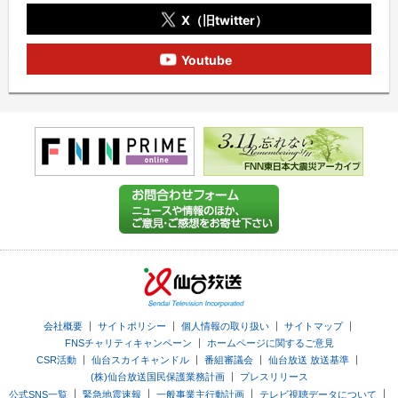
X（旧twitter）
Youtube
｜
｜
｜
｜
会社概要
サイトポリシー
個人情報の取り扱い
サイトマップ
｜
FNSチャリティキャンペーン
ホームページに関するご意見
｜
｜
｜
｜
CSR活動
仙台スカイキャンドル
番組審議会
仙台放送 放送基準
｜
(株)仙台放送国民保護業務計画
プレスリリース
｜
｜
｜
｜
公式SNS一覧
緊急地震速報
一般事業主行動計画
テレビ視聴データについて