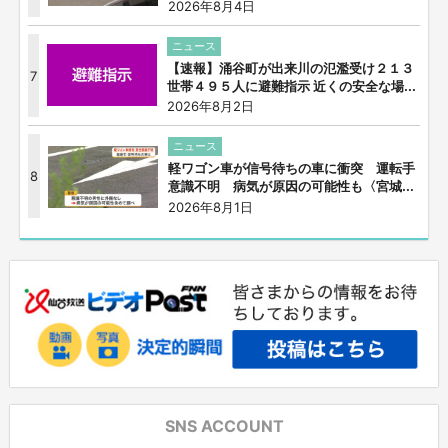
2026年8月4日
ニュース
【速報】涌谷町が出来川の氾濫受け２１３
7
世帯４９５人に避難指示 近くの安全な場...
2026年8月2日
ニュース
軽ワゴン車が信号待ちの車に衝突 運転手
8
意識不明 病気が原因の可能性も〈宮城...
2026年8月1日
SNS ACCOUNT