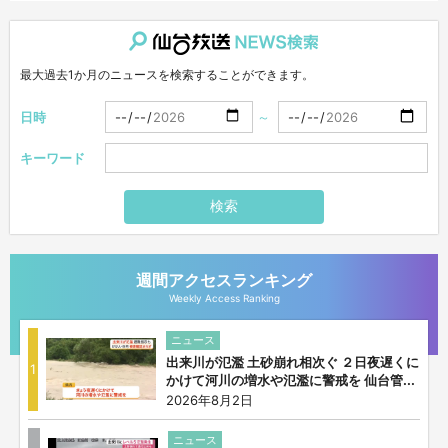
仙台放送NEWS検索
最大過去1か月のニュースを検索することができます。
日時
～
キーワード
検索
週間アクセスランキング
Weekly Access Ranking
ニュース
出来川が氾濫 土砂崩れ相次ぐ ２日夜遅くに
1
かけて河川の増水や氾濫に警戒を 仙台管...
2026年8月2日
ニュース