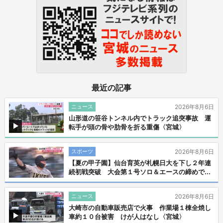
最近の記事
ニュース
2026年8月6日
山形道の笹谷トンネル内でトラック追突事故 運
転手が頭の骨や肋骨を折る重傷〈宮城〉
スポーツ
2026年8月6日
【夏の甲子園】仙台育英が札幌日大を下し２年連
続初戦突破 大会第１号ソロ＆エースの締めで...
ニュース
2026年8月6日
大崎市の自動車販売店で火事 作業場１棟全焼し
車約１０台被害 けが人はなし〈宮城〉