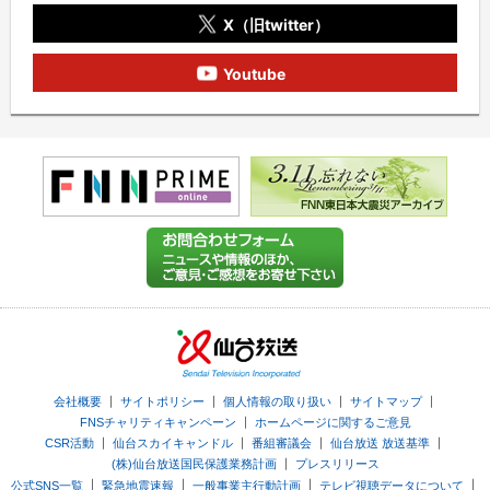
X（旧twitter）
Youtube
｜
｜
｜
｜
会社概要
サイトポリシー
個人情報の取り扱い
サイトマップ
｜
FNSチャリティキャンペーン
ホームページに関するご意見
｜
｜
｜
｜
CSR活動
仙台スカイキャンドル
番組審議会
仙台放送 放送基準
｜
(株)仙台放送国民保護業務計画
プレスリリース
｜
｜
｜
｜
公式SNS一覧
緊急地震速報
一般事業主行動計画
テレビ視聴データについて