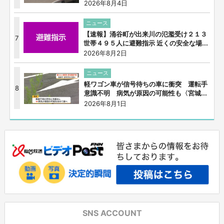
2026年8月4日
ニュース
【速報】涌谷町が出来川の氾濫受け２１３
7
世帯４９５人に避難指示 近くの安全な場...
2026年8月2日
ニュース
軽ワゴン車が信号待ちの車に衝突 運転手
8
意識不明 病気が原因の可能性も〈宮城...
2026年8月1日
SNS ACCOUNT