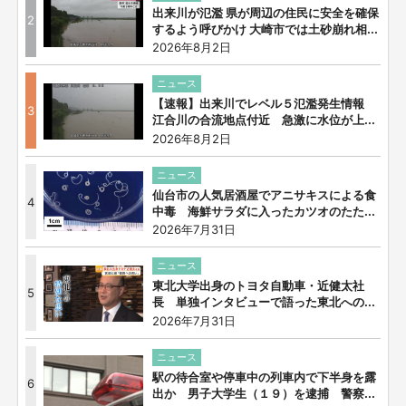
出来川が氾濫 県が周辺の住民に安全を確保
2
するよう呼びかけ 大崎市では土砂崩れ相...
2026年8月2日
ニュース
【速報】出来川でレベル５氾濫発生情報
3
江合川の合流地点付近 急激に水位が上...
2026年8月2日
ニュース
仙台市の人気居酒屋でアニサキスによる食
4
中毒 海鮮サラダに入ったカツオのたた...
2026年7月31日
ニュース
東北大学出身のトヨタ自動車・近健太社
5
長 単独インタビューで語った東北への...
2026年7月31日
ニュース
駅の待合室や停車中の列車内で下半身を露
6
出か 男子大学生（１９）を逮捕 警察...