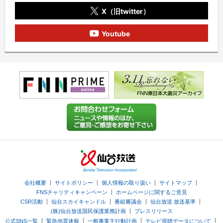
X（旧twitter）
Youtube
｜
｜
｜
｜
会社概要
サイトポリシー
個人情報の取り扱い
サイトマップ
｜
FNSチャリティキャンペーン
ホームページに関するご意見
｜
｜
｜
｜
CSR活動
仙台スカイキャンドル
番組審議会
仙台放送 放送基準
｜
(株)仙台放送国民保護業務計画
プレスリリース
｜
｜
｜
｜
公式SNS一覧
緊急地震速報
一般事業主行動計画
テレビ視聴データについて