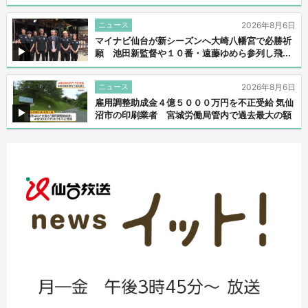
ニュース
2026年8月6日
マイナビ仙台が新シーズンへ大崎八幡宮で必勝祈
願 池田新監督や１０番・遠藤ゆめら参列し飛...
ニュース
2026年8月6日
雇用調整助成金４億５０００万円を不正受給 気仙
沼市の印刷業者 宮城労働局管内で過去最大の額