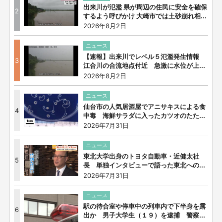
出来川が氾濫 県が周辺の住民に安全を確保
2
するよう呼びかけ 大崎市では土砂崩れ相...
2026年8月2日
ニュース
【速報】出来川でレベル５氾濫発生情報
3
江合川の合流地点付近 急激に水位が上...
2026年8月2日
ニュース
仙台市の人気居酒屋でアニサキスによる食
4
中毒 海鮮サラダに入ったカツオのたた...
2026年7月31日
ニュース
東北大学出身のトヨタ自動車・近健太社
5
長 単独インタビューで語った東北への...
2026年7月31日
ニュース
駅の待合室や停車中の列車内で下半身を露
6
出か 男子大学生（１９）を逮捕 警察...