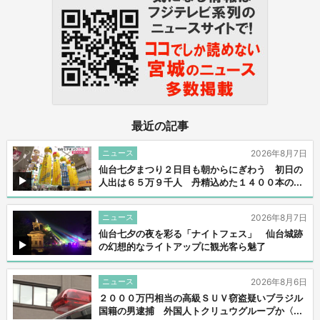
最近の記事
ニュース
2026年8月7日
仙台七夕まつり２日目も朝からにぎわう 初日の
人出は６５万９千人 丹精込めた１４００本の...
ニュース
2026年8月7日
仙台七夕の夜を彩る「ナイトフェス」 仙台城跡
の幻想的なライトアップに観光客ら魅了
ニュース
2026年8月6日
２０００万円相当の高級ＳＵＶ窃盗疑いブラジル
国籍の男逮捕 外国人トクリュウグループか〈...