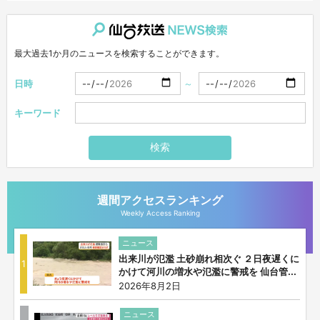
仙台放送NEWS検索
最大過去1か月のニュースを検索することができます。
日時
～
キーワード
検索
週間アクセスランキング
Weekly Access Ranking
ニュース
出来川が氾濫 土砂崩れ相次ぐ ２日夜遅くに
1
かけて河川の増水や氾濫に警戒を 仙台管...
2026年8月2日
ニュース