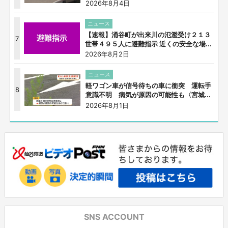
2026年8月4日
ニュース
【速報】涌谷町が出来川の氾濫受け２１３
7
世帯４９５人に避難指示 近くの安全な場...
2026年8月2日
ニュース
軽ワゴン車が信号待ちの車に衝突 運転手
8
意識不明 病気が原因の可能性も〈宮城...
2026年8月1日
SNS ACCOUNT