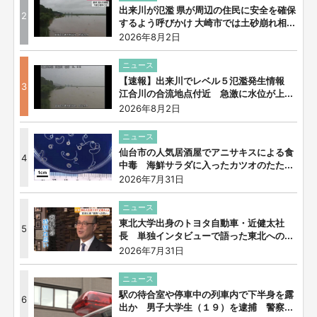
出来川が氾濫 県が周辺の住民に安全を確保
2
するよう呼びかけ 大崎市では土砂崩れ相...
2026年8月2日
ニュース
【速報】出来川でレベル５氾濫発生情報
3
江合川の合流地点付近 急激に水位が上...
2026年8月2日
ニュース
仙台市の人気居酒屋でアニサキスによる食
4
中毒 海鮮サラダに入ったカツオのたた...
2026年7月31日
ニュース
東北大学出身のトヨタ自動車・近健太社
5
長 単独インタビューで語った東北への...
2026年7月31日
ニュース
駅の待合室や停車中の列車内で下半身を露
6
出か 男子大学生（１９）を逮捕 警察...