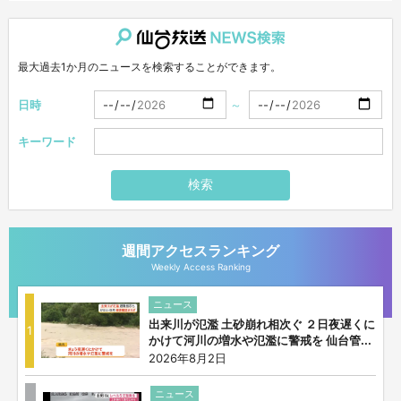
仙台放送NEWS検索
最大過去1か月のニュースを検索することができます。
日時
～
キーワード
検索
週間アクセスランキング
Weekly Access Ranking
ニュース
出来川が氾濫 土砂崩れ相次ぐ ２日夜遅くに
1
かけて河川の増水や氾濫に警戒を 仙台管...
2026年8月2日
ニュース