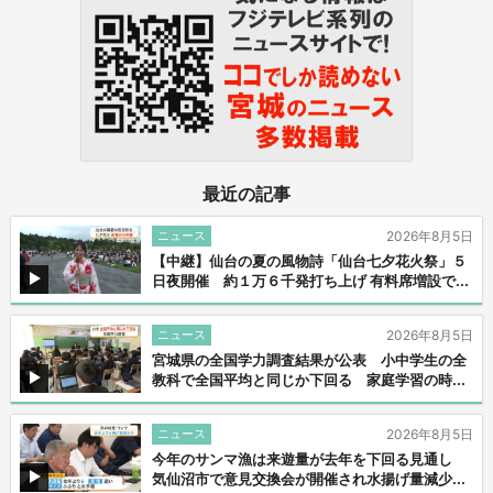
最近の記事
ニュース
2026年8月5日
【中継】仙台の夏の風物詩「仙台七夕花火祭」５
日夜開催 約１万６千発打ち上げ 有料席増設で...
ニュース
2026年8月5日
宮城県の全国学力調査結果が公表 小中学生の全
教科で全国平均と同じか下回る 家庭学習の時...
ニュース
2026年8月5日
今年のサンマ漁は来遊量が去年を下回る見通し
気仙沼市で意見交換会が開催され水揚げ量減少...