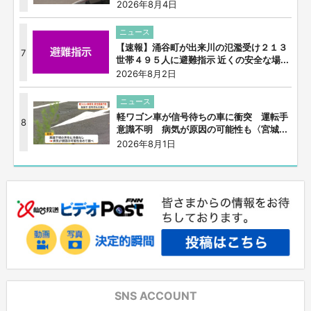
2026年8月4日
ニュース
【速報】涌谷町が出来川の氾濫受け２１３
7
世帯４９５人に避難指示 近くの安全な場...
2026年8月2日
ニュース
軽ワゴン車が信号待ちの車に衝突 運転手
8
意識不明 病気が原因の可能性も〈宮城...
2026年8月1日
SNS ACCOUNT