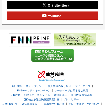
X（旧twitter）
Youtube
｜
｜
｜
｜
会社概要
サイトポリシー
個人情報の取り扱い
サイトマップ
｜
FNSチャリティキャンペーン
ホームページに関するご意見
｜
｜
｜
｜
CSR活動
仙台スカイキャンドル
番組審議会
仙台放送 放送基準
｜
(株)仙台放送国民保護業務計画
プレスリリース
｜
｜
｜
｜
公式SNS一覧
緊急地震速報
一般事業主行動計画
テレビ視聴データについて