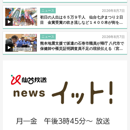
ニュース
2026年8月7日
初日の人出は６５万９千人 仙台七夕まつり２日
目 金賞受賞の吹き流しなど１４００本が街を...
ニュース
2026年8月7日
熊本地震支援で派遣の石巻市職員が帰庁 八代市で
保健師や罹災証明調査員不足の現状伝える〈宮...