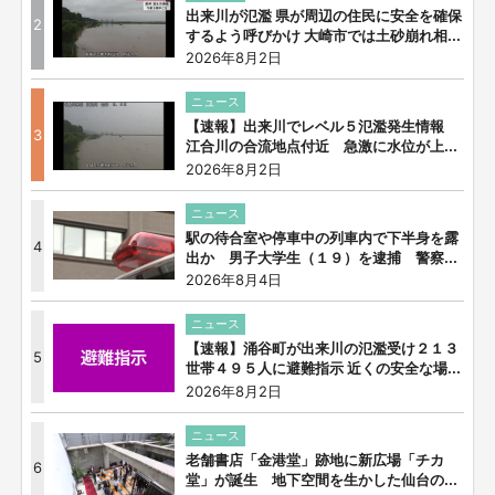
出来川が氾濫 県が周辺の住民に安全を確保
2
するよう呼びかけ 大崎市では土砂崩れ相...
2026年8月2日
ニュース
【速報】出来川でレベル５氾濫発生情報
3
江合川の合流地点付近 急激に水位が上...
2026年8月2日
ニュース
駅の待合室や停車中の列車内で下半身を露
4
出か 男子大学生（１９）を逮捕 警察...
2026年8月4日
ニュース
【速報】涌谷町が出来川の氾濫受け２１３
5
世帯４９５人に避難指示 近くの安全な場...
2026年8月2日
ニュース
老舗書店「金港堂」跡地に新広場「チカ
6
堂」が誕生 地下空間を生かした仙台の...