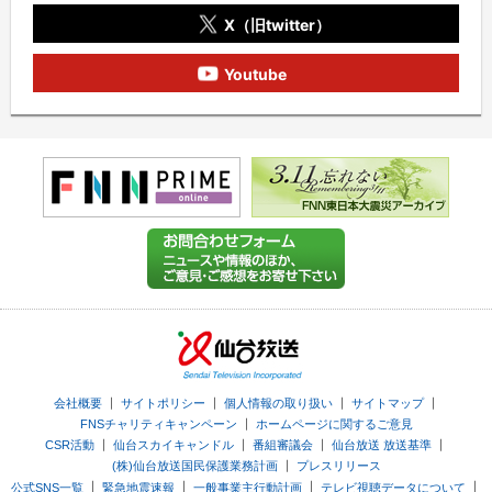
X（旧twitter）
Youtube
｜
｜
｜
｜
会社概要
サイトポリシー
個人情報の取り扱い
サイトマップ
｜
FNSチャリティキャンペーン
ホームページに関するご意見
｜
｜
｜
｜
CSR活動
仙台スカイキャンドル
番組審議会
仙台放送 放送基準
｜
(株)仙台放送国民保護業務計画
プレスリリース
｜
｜
｜
｜
公式SNS一覧
緊急地震速報
一般事業主行動計画
テレビ視聴データについて