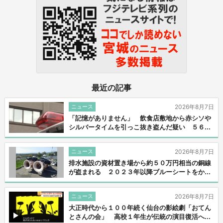
最近の記事
ニュース
2026年8月7日
「記憶がありません」 飲食店敷地から赤シソや
シルバータイムを引っこ抜き盗んだ疑い ５６...
ニュース
2026年8月7日
排水施設の資材置き場から約５０万円相当の銅線
が盗まれる ２０２３年以降ブルーシートをか...
ニュース
2026年8月7日
大正時代から１００年続く仙台の影絵劇「おてん
とさんの会」 高校１年生が伝統の演目復活へ...