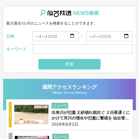
仙台放送NEWS検索
最大過去1か月のニュースを検索することができます。
日時
～
キーワード
検索
週間アクセスランキング
Weekly Access Ranking
ニュース
出来川が氾濫 土砂崩れ相次ぐ ２日夜遅くに
1
かけて河川の増水や氾濫に警戒を 仙台管...
2026年8月2日
ニュース